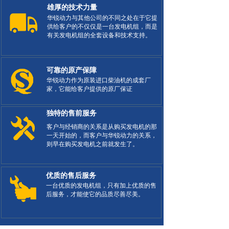
雄厚的技术力量
华锐动力与其他公司的不同之处在于它提
供给客户的不仅仅是一台发电机组，而是
有关发电机组的全套设备和技术支持。
可靠的原产保障
华锐动力作为原装进口柴油机的成套厂
家，它能给客户提供的原厂保证
独特的售前服务
客户与经销商的关系是从购买发电机的那
一天开始的，而客户与华锐动力的关系，
则早在购买发电机之前就发生了。
优质的售后服务
一台优质的发电机组，只有加上优质的售
后服务，才能使它的品质尽善尽美。