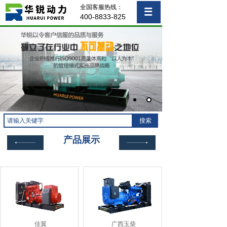
全国客服热线：
400-8833-825
搜索
产品展示
佳翼
广西玉柴