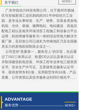
MORE+
关于我们
广东华锐动力科技有限公司，位于惠州市惠城
区马安镇新湖工业区鹧鸪岗351号华锐动力工业
园，是专业从事研发、生产、销售、安装各类发电
机组、光伏、柴储、微网电站、电站建设、高低压
配电工程以及相关环保消音工程施工和设备云平台
运维，机组维修等服务为一体的综合性电力解决方
案厂家，至目前公司已成长为华南地区乃至全国最
具实力的发电机组制造企业之一。
公司坚持“质量第一，服务至上”的宗旨，先后通
过了ISO三体系认证、欧盟CE认证以及泰尔认证
并取得建筑机电安装、环保工程专业承包三级资质
证书、安全生产许可证、五星级售后服务认证书
等，获得发明专利1项，实用新型专利16项，产品
质量、公司资质以及技术服务达到同行领先平……
ADVANTAGE
服务优势
MORE+