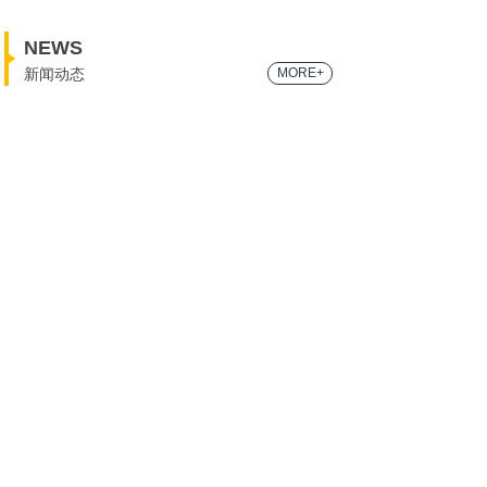
NEWS
新闻动态
MORE+
厄尔尼洛来袭，用电“狂飙”，能源......
2026-06-10
党建联建聚合力┃惠州多家党支部联......
2025-09-09
八一建军节，铁血铸军魂！
2025-08-01
高温“烤”验下的用电保卫战：华锐......
2025-07-18
华锐动力闪耀广州国际应急安全博览......
2025-06-18
【智擎动力：无人机全场景智能充电......
2025-02-24
广东华锐动力科技有限公司2024......
2025-01-13
CUSTOMER
合作企业
华锐动力与您携手，开创共赢！